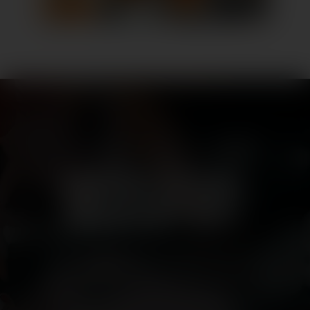
das lago shopping-center
SHOPPING MIT HERZ,
VIELFALT MIT SEELE
Schön, dass Sie da sind: Willkommen im
LAGO Shopping-Center! Mitten in Konstanz
können Sie hier Shoppen mit Bodensee-
Feeling verbinden. 70 handverlesene