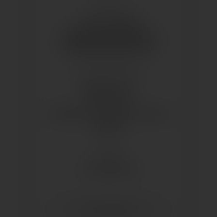
KONTAKT
+49 7531 2820810
www.alexanderheitz.com
info@alexanderheitz.com
BEZAHLMÖGLICHKEITEN
Barzahlung: Ja
EC-Karte: Ja
Kreditkarte: Ja (außer American
Express)
STANDORT
1. Obergeschoss
ZUM CENTERPLAN