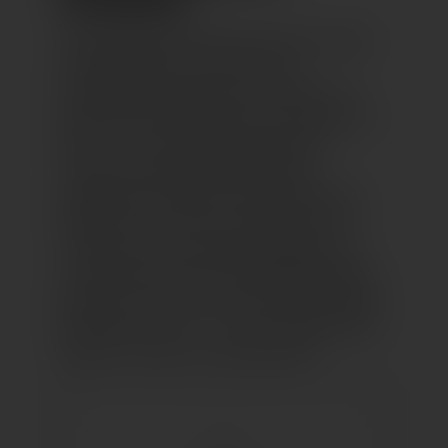
TASCHENFANS
ALEXANDER HEITZ bietet seinen Kunden
im Obergeschoss des LAGO eine
umfangreiche Auswahl an Taschen aus
hochwertigen Materialien für Damen und
Herren – von modisch bis klassisch.
Anspruchsvolle Markenprodukte
namhafter Hersteller, wie die exklusiven
Klassiker von „Guess“, Kulttaschen von
„Freitag“ oder die schlichte Eleganz von
„Longchamp“ sind bei ALEXANDER HEITZ
genauso zu finden wie Taschen und Koffer
der Marken „Liu Jo“, „Joop“, „Michael Kors“,
„Bogner“, „RADA“ und „Samsonite“.