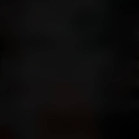
Geschäfte und Restaurants, Cafés und
Freizeitangebote erfüllen Ihre Wünsche.
Hier können Sie einfach alles kaufen. Dazu
genießen Sie alle Annehmlichkeiten einer
modernen Mall.
Unsere einzigartige Einkaufswelt verteilt
sich auf drei Etagen: Im Untergeschoss
können Sie Lebensmittel kaufen, kleine
Alltags-Highlights und Dinge des täglichen
Bedarfs. Im Erdgeschoss finden Sie eine
junge, inspirierende Trendwelt und im
Obergeschoss eine Markenwelt für gehobene
Ansprüche. Viel Spaß beim Entdecken!