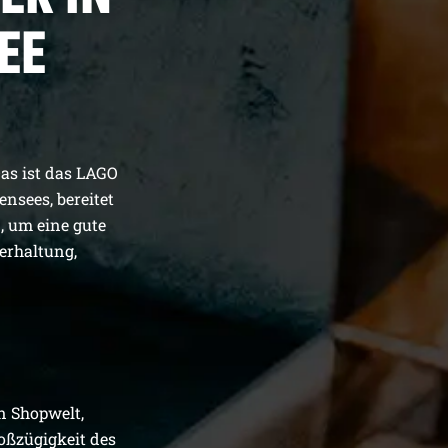
EE
Das ist das LAGO
nsees, bereitet
, um eine gute
terhaltung,
n Shopwelt,
oßzügigkeit des