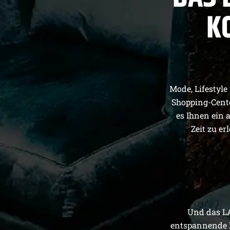
K
Mode, Lifestyle
Shopping-Cente
es Ihnen ein 
Zeit zu er
Und das LA
entspannende k