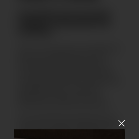
ECHTE PROFIS AM SEE IN SACHEN
SCHÖNHEIT, WOHLBEFINDEN UND
GESUNDHEIT.
Wenn es um Gesundheit und Wohlbefinden
geht, kann kompetente Beratung den
entscheidenden Unterschied machen. In
der LAGO Apotheke beraten Expertinnen
und Experten zum Beispiel zu hochwertigen
Hautpflegeprodukten – individuell
abgestimmt auf die Bedürfnisse und
Wünsche der Kundinnen und Kunden.
Wie so eine Beratung aussehen kann und
wie groß die Auswahl an Markenprodukten
in der LAGO Apotheke ist, sehen Sie in