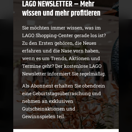
LAGO NEWSLETTER – Mehr
unserem neuesten Reel auf Instagram:
Instagram Reel
wissen und mehr profitieren
Sie möchten immer wissen, was im
LAGO Shopping-Center gerade los ist?
Zu den Ersten gehören, die Neues
erfahren und die Nase vorn haben,
news
wenn es um Trends, Aktionen und
DAS LAGO SHOPPING-
Termine geht? Der kostenlose LAGO
CENTER IN KONSTANZ
Newsletter informiert Sie regelmäßig.
AM BODENSEE
Als Abonnent erhalten Sie obendrein
eine Geburtstagsüberraschung und
nehmen an exklusiven
EIN WIRKLICH EINZIGARTIGER MIX
Gutscheinaktionen und
Gewinnspielen teil.
Mode, Lifestyle und Genuss in mehr als 70
Shops, Cafés und Restaurants: Das ist das