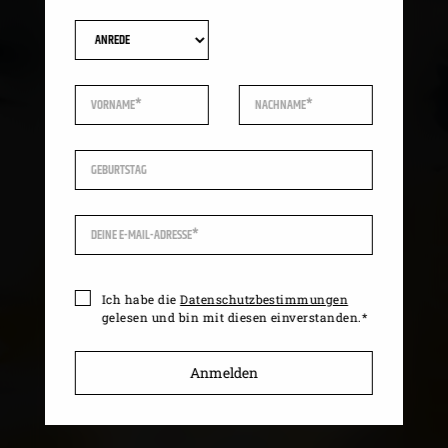
LAGO Shopping-Center. Mitten in Konstanz
gelegen, umgeben vom Flair des Bodensees,
bereitet es Ihnen ein außergewöhnliches
Gesamterlebnis. Alles, was Sie brauchen, um
eine gute Zeit zu erleben, finden Sie hier:
Einkaufen, Freizeitmöglichkeiten,
Unterhaltung, Gaumenfreuden und
Services.
VIELFALT GENIESSEN
Ich habe die
Datenschutzbestimmungen
gelesen und bin mit diesen einverstanden.*
Und das LAGO bietet noch mehr als das: das
bunte Leben der trendigen Shopwelt,
Anmelden
entspannende kleine Auszeiten beim Kaffee
oder Essen und die lässige Großzügigkeit
des Sees – eine Verbindung, die Sie