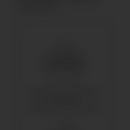
Reisen für Singles.
KONTAKT
+49 7531 15151
www.reisefabrik.de
info@reisefabrik.de
BEZAHLMÖGLICHKEITEN
Barzahlung: je nach Veranstalter
EC-Karte: Nein
Kreditkarte: je nach Veranstalter
STANDORT