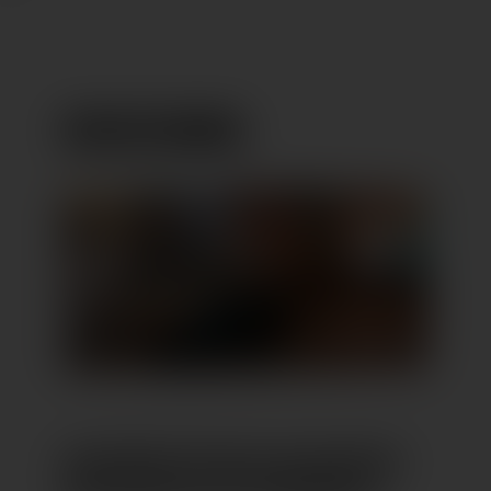
REISEFABRIK
REISEBÜRO FÜR JEDE URLAUBSART,