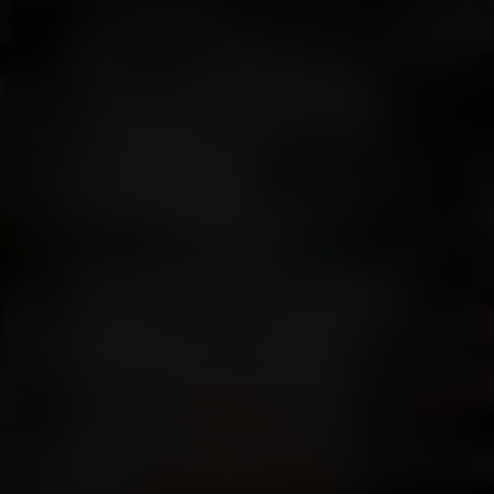
Schön, dass Sie da sind: Willkommen im
LAGO Shopping-Center! Mitten in Konstanz
können Sie hier Shoppen mit Bodensee-
Feeling verbinden. 70 handverlesene
Geschäfte und Restaurants, Cafés und
Freizeitangebote erfüllen Ihre Wünsche.
Hier können Sie einfach alles kaufen. Dazu
genießen Sie alle Annehmlichkeiten einer
modernen Mall.
Unsere einzigartige Einkaufswelt verteilt
sich auf drei Etagen: Im Untergeschoss
können Sie Lebensmittel kaufen, kleine
Alltags-Highlights und Dinge des täglichen
Bedarfs. Im Erdgeschoss finden Sie eine
junge, inspirierende Trendwelt und im
Obergeschoss eine Markenwelt für gehobene
Ansprüche. Viel Spaß beim Entdecken!