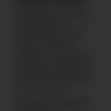
VON PAUSCHAL BIS INDIVIDUELL.
Die Reisefabrik hält ein umfangreiches
Vermittlungsangebot für die schönste Zeit
des Jahres bereit. Inklusive
maßgeschneiderter Beratung zu Hotels,
Reisezielen, Reisezeiten und Touren.
Spezialisiert ist das Reisebüro auf
Kreuzfahrtreisen, Fernreisen und
Studienreisen, aber auch Pauschalreisen
und Badeurlaub für die ganze Familie oder
ganz individuelle Arrangements sind im
Sortiment. Dafür arbeiten die Reiseprofis
mit allen größeren Reiseveranstaltern aus
ganz Deutschland zusammen.
Ein weiterer Schwerpunkt des Angebots
liegt auf Zielgebieten und Segmenten wie
Afrika, Südamerika, Luxusreisen oder