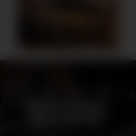
das lago shopping-center
SHOPPING MIT HERZ,
VIELFALT MIT SEELE