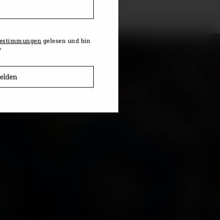
bestimmungen
gelesen und bin
*
elden