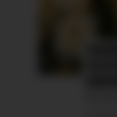
TREN
TUCH
SOMM
WIE STYLEN 
Das
It
-Accessoi