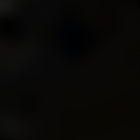
EE
Das ist das LAGO
nsees, bereitet
, um eine gute
terhaltung,
n Shopwelt,
oßzügigkeit des
sie mit allen