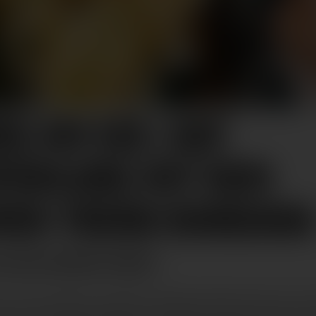
DS AM SEE: AUF
FÜHLUNG MIT DEM
ER-TREND BANDANA​
SIE DEN SOMMER-TREND?
re auf den Köpfen zahlreicher Blogger, Influencerinnen un