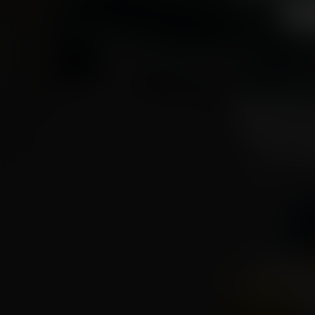
K
Mode, Lifestyle
Shopping-Cente
es Ihnen ein 
Zeit zu er
Und das LA
entspannende k
Sees – eine 