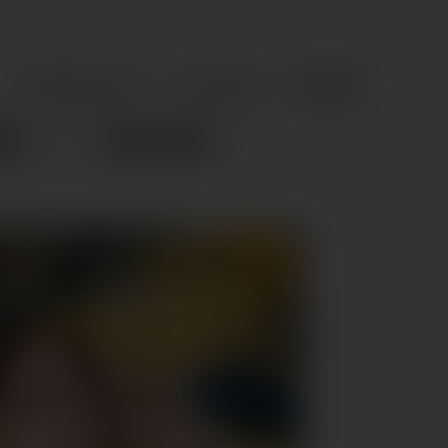
DEUTSCH
ÖFFNUNGSZEITEN
GUTSCHEINE
CES
HIGHLIGHTS