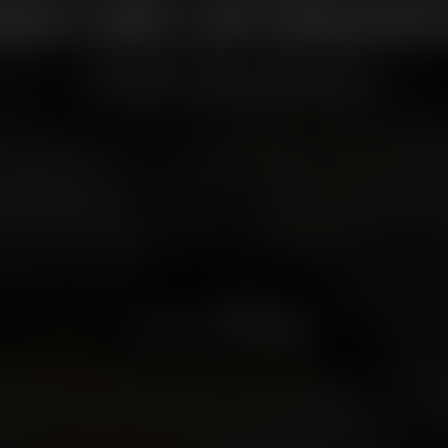
ONSTANZ AM BODENS
EIN WIRKLICH EINZIGARTIGER MIX
 und Genuss in mehr als 70 Shops, Cafés und Restaurants: 
r. Mitten in Konstanz gelegen, umgeben vom Flair des Bode
außergewöhnliches Gesamterlebnis. Alles, was Sie brauchen
leben, finden Sie hier: Einkaufen, Freizeitmöglichkeiten, Un
Gaumenfreuden und Services.
VIELFALT GENIESSEN
GO bietet noch mehr als das: das bunte Leben der trendige
leine Auszeiten beim Kaffee oder Essen und die lässige Gr
Verbindung, die Sie nirgendwo anders finden. Genießen Sie 