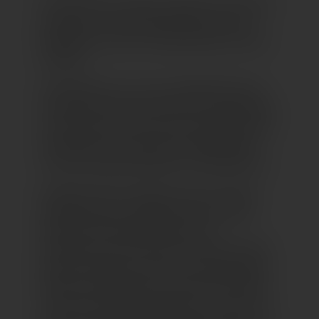
Eine Oase, die Frieden schafft, die die Sinne
mobilisiert und die Besucherinnen und
Besucher in einen wunderschönen Garten
entführt.
Frida Kahlo war uns ein selbstbewusstes
Vorbild: Sie hat sich im letzten Jahrhundert
wie niemand sonst getraut, Farben, Muster,
Traditionen und eine neue Weiblichkeit
wild und leidenschaftlich zu kombinieren.
Inspiriert davon mixten auch wir mutig
Gestaltungen aus Mexiko, China, Japan,
Spanien, Portugal, Marokko und
Frankreich, und formten einen Park voller
Blumen, Pflanzen, Tiere und traditioneller
Muster als Metapher für kulturelle Vielfalt
und harmonischer Koexistenz. „Colours of