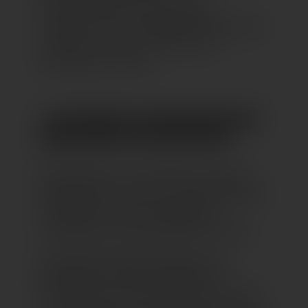
lösungsorientiert Ansatz wichtig;
außerdem ist das sorgfältige Handwerk ein
Anspruch, in den wir viel Zeit und
Leidenschaft stecken.
3. WO FINDEN SIE INSPIRATION UND
ANREGUNGEN FÜR IHRE IDEEN?
Beide Designer von Silverleafs sind breit
aufgestellt und durch ihr unterschiedliches
Temperament und die vielfältigen
Grundlagen ein Schmelztiegel von Ideen.
Gleichzeitig schaffen Harmonie und
gemeinsame Interessensgebiete ein
Fundament, das durch die Liebe zur Natur,