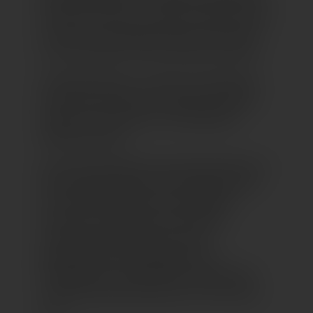
besonders schwer zu sagen, welchem Detail
wir den Vorrang geben sollen, denn allen
ist eines gemein: unsere Liebe zum Detail.
Allerdings haben wir beide, Gerald Mayer
und René Horstmann, besonders eigenes
Wissen und viel Zeit in die folgenden
Objekte gesteckt:
So hat Gerald Mayer seine ganze Passion in
die Entdeckungsreise der Porzellanvasen
und -figuren gelegt und viele Mühen
investiert, einzigartige Fundstücke
zusammenzutragen, die in ihrer
gestalterischen Vielfältigkeit und
Farbigkeit ein Sinnbild für die kulturelle
und künstlerische Buntheit und Fantasie
sind.