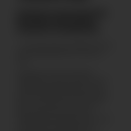
INTERVIEW MIT RENÉ HORSTMANN
UND GERALD MAYER VON DER
SILVERLEAFS STILMANUFAKTUR
– sie sind die kreativen Schöpfer hinter der
LAGO Frühjahrsdekoration „Colours of
Eden“.
Künstlerische Oasen, fantasievolle
Wohlfühlorte, verträumte Gärten. Unsere
aufwändige Dekoration macht Lust auf
Leben und Freiheit! Welche Ideen stecken
hinter den Kreationen von „Colours of
Eden“, die ab sofort im LAGO neue
Lieblingsplätze schmücken? Ein Interview
mit den kreativen Schöpfern René