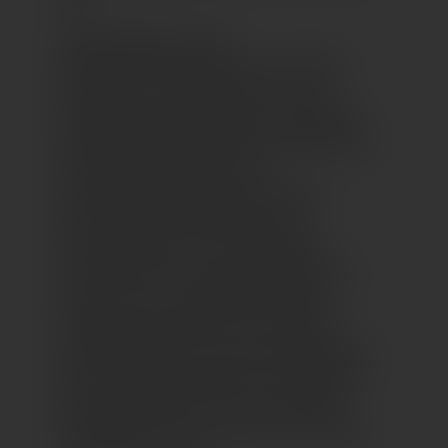
Weiterhin gibt es zwei
außergewöhnlicheObjekte, in die René
Horstmann all seine im Kunst- und
Modestudium gesammelten Fähigkeiten
eingebracht hat: Einerseits die innovative,
von kultureller Vielfalt und
Detailgenauigkeit inspirierte Haute-
Couture-Robe als Mittelpunkt der
Neuinterpretation von Frida Kahlo.
Andererseits das einzigartige Kleid des
Pfaues, das aus unzähligen, farblich
abgestimmten Blüten von Orchideen,
Azaleen, Flieder und Hortensien gefertigt
wurde. Beide Werke haben eines gemein:
handwerkliches Können, aufwendige
Verarbeitung und vor allem unsere Liebe