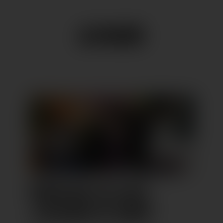
FRÜHLING IM LAGO
„COLOURS OF EDEN“