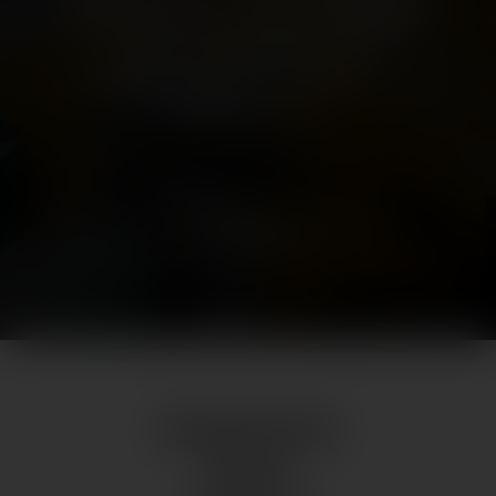
oder Essen und die lässige Großzügigkeit
des Sees – eine Verbindung, die Sie
nirgendwo anders finden. Genießen Sie sie
mit allen Sinnen.
ALLE NEWS
ÖFFNUNGSZEITEN
WEBCAM