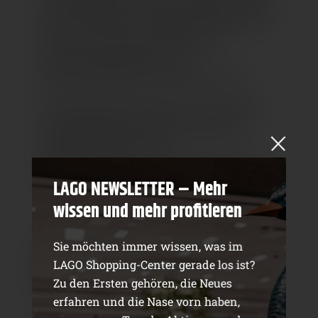
zur Geschichte, durch die Freude am Reisen
und die Affinität zu Design, Filmkunst, zu
Kulturen und durch die Nähe zur
internationalen Mode- und
Einrichtungsindustrie inspiriert wird.
Besonders aber die Natur ist für uns eine
unerschöpfliche Inspirationsquelle für
Gestaltungsformen und
Farbkombinationen, die wir dann kreativ
und fantasievoll neu interpretieren.
LAGO NEWSLETTER – Mehr
wissen und mehr profitieren
4. WORAUF LEGEN SIE BEI DER
Sie möchten immer wissen, was im
AUSWAHL VON FARBEN UND
LAGO Shopping-Center gerade los ist?
MATERIALIEN BESONDEREN WERT?
Zu den Ersten gehören, die Neues
erfahren und die Nase vorn haben,