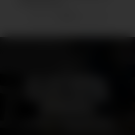
zur Mode und Kunst.
ZURÜCK
news
DAS LAGO SHOPPING-
CENTER IN KONSTANZ
AM BODENSEE
EIN WIRKLICH EINZIGARTIGER MIX