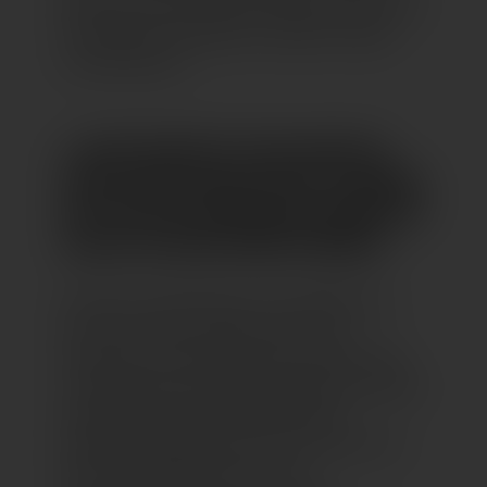
Eden“ ist ein botanischer Sehnsuchtsort der
Fröhlichkeit, Schönheit, Vielfalt, Freiheit
und Harmonie.
2. IHRE KONZEPTE SIND ANMUTIG,
FRISCH UND LÖSEN SO VIEL STAUNEN
AUS. WELCHE ANSPRÜCHE HABEN SIE
SELBST AN IHRE KONZEPTIONEN?
Bei allen Gestaltungen und Projekten ist
uns es uns sehr wichtig, tief in die
Recherche zu gehen und ein Gespür dafür
zu bekommen, welche Bedürfnisse unserem
aktuellen Projekt zugrunde liegen.
ImSchaffungsprozess sind uns Liebe zum
Detail, Umsetzbarkeit und ein