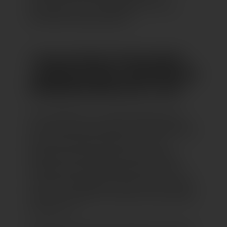
Horstmann und Gerald Mayer von der
Silverleafs Stilmanufaktur.
1. WELCHE IDEEN STECKEN HINTER
„COLOURS OF EDEN“, DER AKTUELLEN
FRÜHJAHRSDEKORATION IM LAGO?
Wir alle spüren es wohl deutlicher als je
zuvor: die Lust auf Farben und Fröhlichkeit,
den Reiz fremder Kulturen und die
Sehnsucht nach Exotik, Sonne, Vielfalt,
Freiheit und Fantasie.Die Wünsche und
Träume der Menschen ließen uns im LAGO
einen Ort schaffen, der genau diese Gefühle
wecken soll.